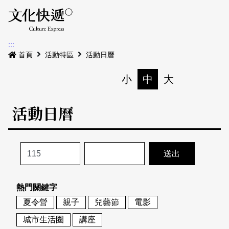
Menu
活動日曆
活動地圖
展
:::
最新公告
首頁
活動特區
活動日曆
電子書
小
中
大
列印
專題特區
活動日曆
活動特區
本期專題
關於我們
歷史專題
活動列表
我要刊登
活動日曆
常見問答
熱門關鍵字
地圖搜尋
關於我們
會員基本資料
夏令營
親子
兒藝節
電影
網站導覽
English
城市生活圈
講座
刊物索取地點
刊登活動