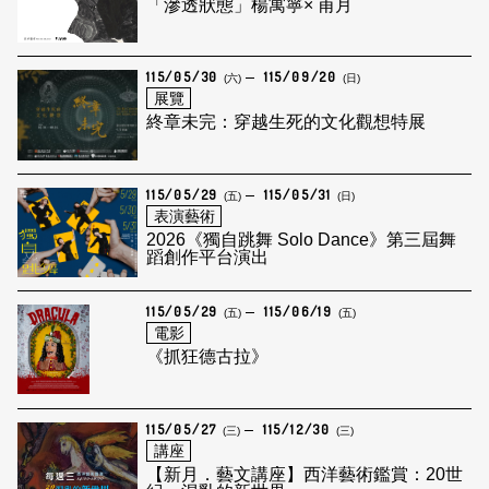
「滲透狀態」楊寓寧× 甫月
115/05/30
115/09/20
(六)
(日)
展覽
終章未完：穿越生死的文化觀想特展
115/05/29
115/05/31
(五)
(日)
表演藝術
2026《獨自跳舞 Solo Dance》第三屆舞
蹈創作平台演出
115/05/29
115/06/19
(五)
(五)
電影
《抓狂德古拉》
115/05/27
115/12/30
(三)
(三)
講座
【新月．藝文講座】西洋藝術鑑賞：20世