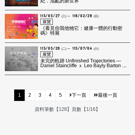
紀．混亂的新世界
115/05/27
116/02/28
(三)
(日)
展覽
《看見你我他牠它：健康一體的行動密
碼》特展
115/05/26
115/07/04
(二)
(六)
展覽
未完的軌跡 Unfinished Trajectories —
Daniel Staincliffe ｘ Leo Bayly Barton 雙
個展
1
2
3
4
5
下一頁
最後一頁
資料筆數【128】頁數【1/16】