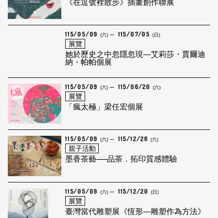
《在逗號裡散步》插畫創作聯展
115/05/09
115/07/05
(六)
(日)
展覽
她於歷史之中忽隱忽現—艾莉莎・賈爾迪
納・帕帕個展
115/05/09
115/06/20
(六)
(六)
展覽
「瘋太極」梁任宏個展
115/05/09
115/12/26
(六)
(六)
親子活動
墨香茶藝──品茶．拓印質感體驗
115/05/09
115/12/20
(六)
(日)
展覽
臺灣當代雕塑展《恆形—雕塑作為方法》