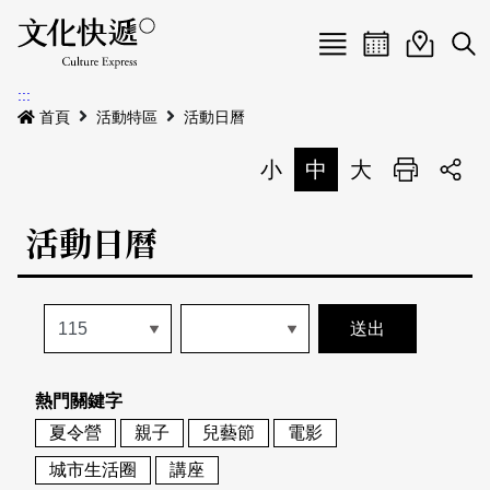
Menu
活動日曆
活動地圖
展
:::
最新公告
首頁
活動特區
活動日曆
電子書
小
中
大
列印
專題特區
活動日曆
活動特區
本期專題
關於我們
歷史專題
活動列表
我要刊登
活動日曆
常見問答
熱門關鍵字
地圖搜尋
關於我們
會員基本資料
夏令營
親子
兒藝節
電影
網站導覽
English
城市生活圈
講座
刊物索取地點
刊登活動