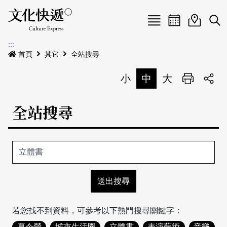
Menu
活動日曆
活動地圖
展
:::
最新公告
首頁
其它
全站搜尋
電子書
小
中
大
列印
專題特區
全站搜尋
活動特區
本期專題
關於我們
歷史專題
活動列表
我要刊登
活動日曆
常見問答
地圖搜尋
關於我們
會員基本資料
網站導覽
English
若您找不到資料，可參考以下熱門搜尋關鍵字：
刊物索取地點
刊登活動
夏令營
城市生活圈
立體書
表演藝術
音樂