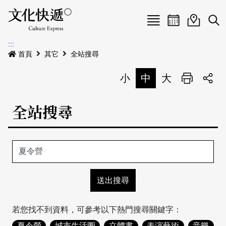
Menu
活動日曆
活動地圖
展
:::
最新公告
首頁
其它
全站搜尋
電子書
小
中
大
列印
專題特區
全站搜尋
活動特區
本期專題
關於我們
歷史專題
活動列表
我要刊登
活動日曆
常見問答
地圖搜尋
關於我們
會員基本資料
網站導覽
English
若您找不到資料，可參考以下熱門搜尋關鍵字：
刊物索取地點
刊登活動
夏令營
城市生活圈
立體書
表演藝術
音樂