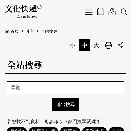
Menu
活動日曆
活動地圖
展
:::
最新公告
首頁
其它
全站搜尋
電子書
小
中
大
列印
專題特區
全站搜尋
活動特區
本期專題
關於我們
歷史專題
活動列表
我要刊登
活動日曆
常見問答
地圖搜尋
關於我們
會員基本資料
網站導覽
English
若您找不到資料，可參考以下熱門搜尋關鍵字：
刊物索取地點
刊登活動
夏令營
城市生活圈
立體書
表演藝術
音樂