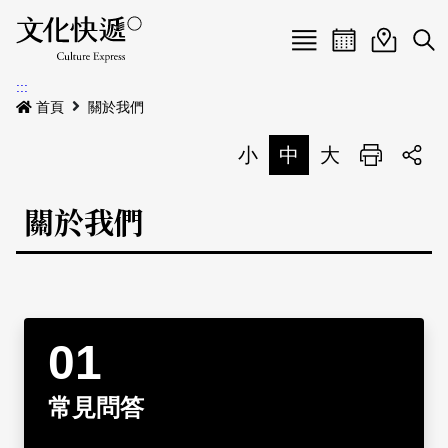
Menu
活動日曆
活動地圖
展
:::
最新公告
首頁
關於我們
電子書
小
中
大
列印
專題特區
關於我們
活動特區
本期專題
關於我們
歷史專題
活動列表
我要刊登
活動日曆
常見問答
地圖搜尋
關於我們
會員基本資料
常見問答
網站導覽
English
刊物索取地點
刊登活動