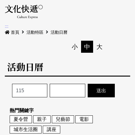
Menu
活動日曆
活動地圖
展
:::
最新公告
首頁
活動特區
活動日曆
電子書
小
中
大
列印
專題特區
活動日曆
活動特區
本期專題
關於我們
歷史專題
活動列表
我要刊登
活動日曆
常見問答
熱門關鍵字
地圖搜尋
關於我們
會員基本資料
夏令營
親子
兒藝節
電影
網站導覽
English
城市生活圈
講座
刊物索取地點
刊登活動