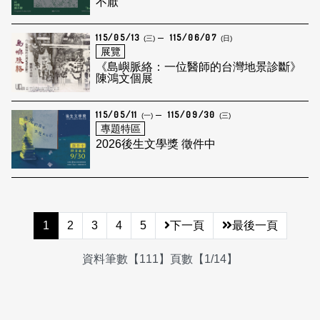
不厭
115/05/13
115/06/07
(三)
(日)
展覽
《島嶼脈絡：一位醫師的台灣地景診斷》
陳鴻文個展
115/05/11
115/09/30
(一)
(三)
專題特區
2026後生文學獎 徵件中
1
2
3
4
5
下一頁
最後一頁
資料筆數【111】頁數【1/14】