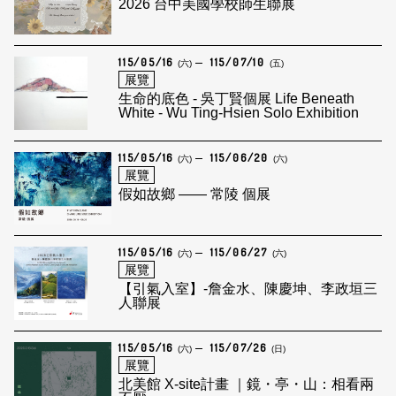
2026 台中美國學校師生聯展
115/05/16
115/07/10
(六)
(五)
展覽
生命的底色 - 吳丁賢個展 Life Beneath
White - Wu Ting-Hsien Solo Exhibition
115/05/16
115/06/20
(六)
(六)
展覽
假如故鄉 —— 常陵 個展
115/05/16
115/06/27
(六)
(六)
展覽
【引氣入室】-詹金水、陳慶坤、李政垣三
人聯展
115/05/16
115/07/26
(六)
(日)
展覽
北美館 X-site計畫 ｜鏡・亭・山：相看兩