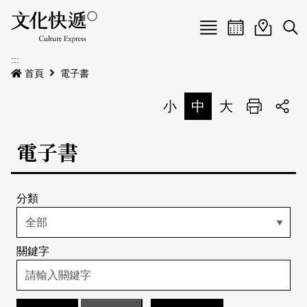
Menu
活動日曆
活動地圖
展
:::
最新公告
首頁
電子書
電子書
小
中
大
列印
專題特區
電子書
活動特區
本期專題
分類
關於我們
歷史專題
活動列表
我要刊登
活動日曆
常見問答
關鍵字
地圖搜尋
關於我們
會員基本資料
網站導覽
English
刊物索取地點
刊登活動