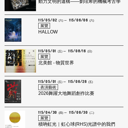
動力文明的遺構——劉玹希的機械考古學
115/05/02
115/06/06
(六)
(六)
展覽
HALLOW
115/05/01
115/08/16
(五)
(日)
展覽
北美館 - 物質世界
115/05/01
115/06/26
(五)
(五)
表演藝術
2026舞躍大地舞蹈創作比賽
115/04/30
115/06/30
(四)
(二)
展覽
積吶虹光｜虹心球(RHS)光譜中的我們