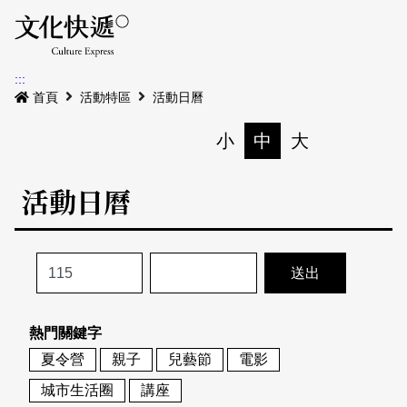
Menu
活動日曆
活動地圖
展
:::
最新公告
首頁
活動特區
活動日曆
電子書
小
中
大
列印
專題特區
活動日曆
活動特區
本期專題
關於我們
歷史專題
活動列表
我要刊登
活動日曆
常見問答
熱門關鍵字
地圖搜尋
關於我們
會員基本資料
夏令營
親子
兒藝節
電影
網站導覽
English
城市生活圈
講座
刊物索取地點
刊登活動