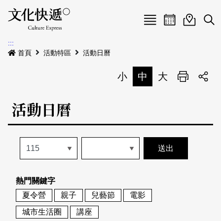
Menu
活動日曆
活動地圖
展
:::
最新公告
首頁
活動特區
活動日曆
電子書
小
中
大
列印
專題特區
活動日曆
活動特區
本期專題
關於我們
歷史專題
活動列表
我要刊登
活動日曆
常見問答
熱門關鍵字
地圖搜尋
關於我們
會員基本資料
夏令營
親子
兒藝節
電影
網站導覽
English
城市生活圈
講座
刊物索取地點
刊登活動