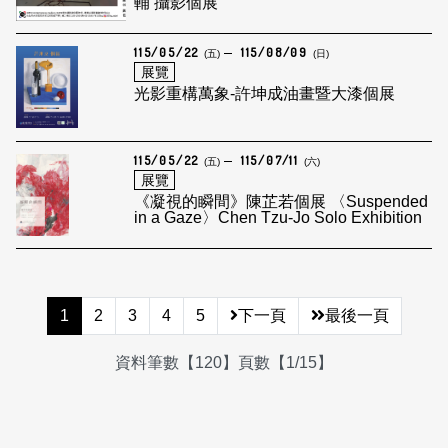
輔 攝影個展
115/05/22
115/08/09
(五)
(日)
展覽
光影重構萬象-許坤成油畫暨大漆個展
115/05/22
115/07/11
(五)
(六)
展覽
《凝視的瞬間》陳芷若個展 〈Suspended
in a Gaze〉Chen Tzu-Jo Solo Exhibition
1
2
3
4
5
下一頁
最後一頁
資料筆數【120】頁數【1/15】