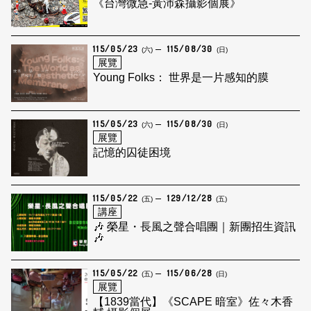
《台灣微急-黃沛森攝影個展》
115/05/23
115/08/30
(六)
(日)
展覽
Young Folks： 世界是一片感知的膜
115/05/23
115/08/30
(六)
(日)
展覽
記憶的囚徒困境
115/05/22
129/12/28
(五)
(五)
講座
🎶 榮星・長風之聲合唱團｜新團招生資訊
🎶
115/05/22
115/06/28
(五)
(日)
展覽
【1839當代】《SCAPE 暗室》佐々木香