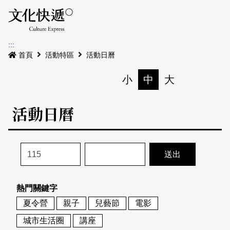
Menu
活動日曆
活動地圖
展
:::
最新公告
首頁
活動特區
活動日曆
電子書
小
中
大
列印
專題特區
活動日曆
活動特區
本期專題
關於我們
歷史專題
活動列表
我要刊登
活動日曆
常見問答
熱門關鍵字
地圖搜尋
關於我們
會員基本資料
夏令營
親子
兒藝節
電影
網站導覽
English
城市生活圈
講座
刊物索取地點
刊登活動