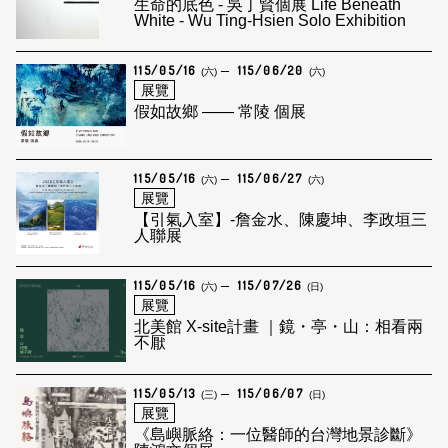
生命的底色 - 吳丁賢個展 Life Beneath
White - Wu Ting-Hsien Solo Exhibition
115/05/16
115/06/20
(六)
(六)
展覽
假如故鄉 —— 常陵 個展
115/05/16
115/06/27
(六)
(六)
展覽
【引氣入室】-詹金水、陳慶坤、李政垣三
人聯展
115/05/16
115/07/26
(六)
(日)
展覽
北美館 X-site計畫 ｜鏡・亭・山：相看兩
不厭
115/05/13
115/06/07
(三)
(日)
展覽
《島嶼脈絡：一位醫師的台灣地景診斷》