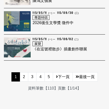
陳鴻文個展
115/05/11
115/09/30
(一)
(三)
專題特區
2026後生文學獎 徵件中
115/05/11
115/06/02
(一)
(二)
展覽
《在逗號裡散步》插畫創作聯展
1
2
3
4
5
下一頁
最後一頁
資料筆數【110】頁數【1/14】