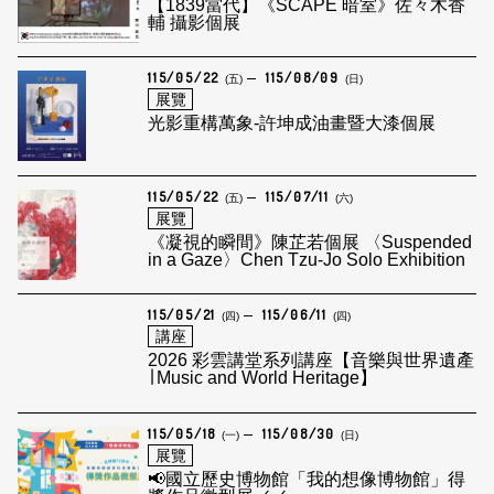
【1839當代】《SCAPE 暗室》佐々木香
輔 攝影個展
115/05/22
115/08/09
(五)
(日)
展覽
光影重構萬象-許坤成油畫暨大漆個展
115/05/22
115/07/11
(五)
(六)
展覽
《凝視的瞬間》陳芷若個展 〈Suspended
in a Gaze〉Chen Tzu-Jo Solo Exhibition
115/05/21
115/06/11
(四)
(四)
講座
2026 彩雲講堂系列講座【音樂與世界遺產
∣ Music and World Heritage】
115/05/18
115/08/30
(一)
(日)
展覽
📢國立歷史博物館「我的想像博物館」得