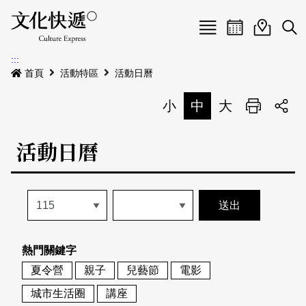
Menu
活動日曆
活動地圖
展
:::
最新公告
首頁
活動特區
活動日曆
電子書
小
中
大
列印
專題特區
活動日曆
活動特區
本期專題
關於我們
歷史專題
活動列表
我要刊登
活動日曆
常見問答
熱門關鍵字
地圖搜尋
關於我們
會員基本資料
夏令營
親子
兒藝節
電影
網站導覽
English
城市生活圈
講座
刊物索取地點
刊登活動