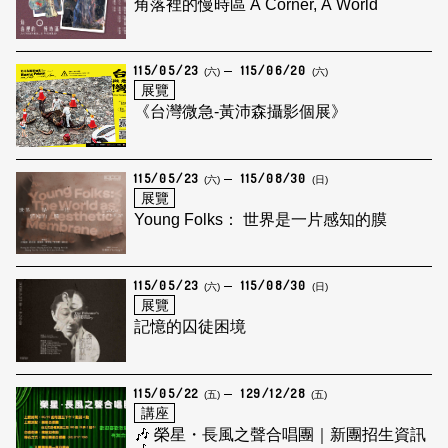
角落裡的慢時區 A Corner, A World
115/05/23
115/06/20
(六)
(六)
展覽
《台灣微急-黃沛森攝影個展》
115/05/23
115/08/30
(六)
(日)
展覽
Young Folks： 世界是一片感知的膜
115/05/23
115/08/30
(六)
(日)
展覽
記憶的囚徒困境
115/05/22
129/12/28
(五)
(五)
講座
🎶 榮星・長風之聲合唱團｜新團招生資訊