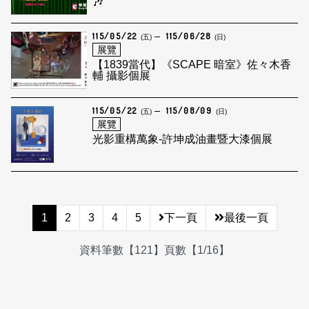
🎶
115/05/22
115/06/28
(五)
(日)
展覽
【1839當代】《SCAPE 暗室》佐々木香
輔 攝影個展
115/05/22
115/08/09
(五)
(日)
展覽
光影重構萬象-許坤成油畫暨大漆個展
1
2
3
4
5
下一頁
最後一頁
資料筆數【121】頁數【1/16】