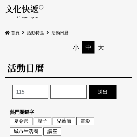
Menu
活動日曆
活動地圖
展
:::
最新公告
首頁
活動特區
活動日曆
電子書
小
中
大
列印
專題特區
活動日曆
活動特區
本期專題
關於我們
歷史專題
活動列表
我要刊登
活動日曆
常見問答
熱門關鍵字
地圖搜尋
關於我們
會員基本資料
夏令營
親子
兒藝節
電影
網站導覽
English
城市生活圈
講座
刊物索取地點
刊登活動