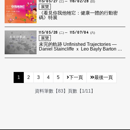
115/05/27
116/02/28
(三)
(日)
展覽
《看見你我他牠它：健康一體的行動密
碼》特展
115/05/26
115/07/04
(二)
(六)
展覽
未完的軌跡 Unfinished Trajectories —
Daniel Staincliffe ｘ Leo Bayly Barton 雙
個展
1
2
3
4
5
下一頁
最後一頁
資料筆數【83】頁數【1/11】