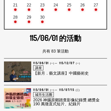
21
22
23
24
25
26
27
28
29
30
115/06/01
的活動
共有 83 筆活動
115/06/01
115/12/07
(一)
(一)
講座
【新月．藝文講座】中國藝術史
115/06/01
115/07/15
(一)
(三)
城市生活圈
2026 神腦原鄉踏查影像紀錄獎 總獎金
190 萬徵直式短片、紀錄片