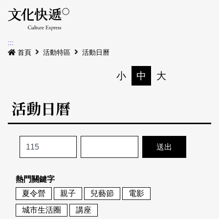
Menu
活動日曆
活動地圖
展
:::
最新公告
首頁
活動特區
活動日曆
電子書
小
中
大
列印
專題特區
活動日曆
活動特區
本期專題
關於我們
歷史專題
活動列表
我要刊登
活動日曆
常見問答
熱門關鍵字
地圖搜尋
關於我們
會員基本資料
夏令營
親子
兒藝節
電影
網站導覽
English
城市生活圈
講座
刊物索取地點
刊登活動