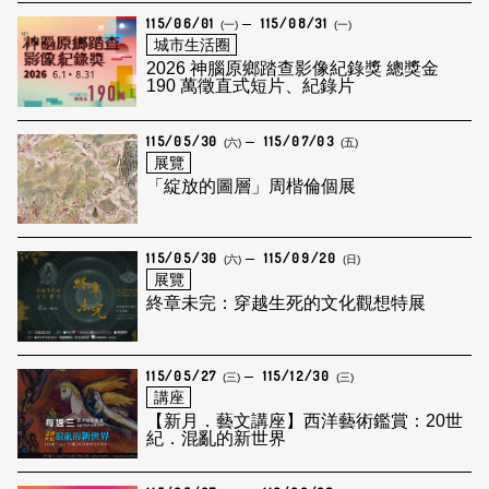
115/06/01
115/08/31
(一)
(一)
城市生活圈
2026 神腦原鄉踏查影像紀錄獎 總獎金
190 萬徵直式短片、紀錄片
115/05/30
115/07/03
(六)
(五)
展覽
「綻放的圖層」周楷倫個展
115/05/30
115/09/20
(六)
(日)
展覽
終章未完：穿越生死的文化觀想特展
115/05/27
115/12/30
(三)
(三)
講座
【新月．藝文講座】西洋藝術鑑賞：20世
紀．混亂的新世界