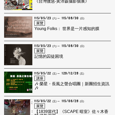
《台灣微急-黃沛森攝影個展》
115/05/23
115/08/30
(六)
(日)
展覽
Young Folks： 世界是一片感知的膜
115/05/23
115/08/30
(六)
(日)
展覽
記憶的囚徒困境
115/05/22
129/12/28
(五)
(五)
講座
🎶 榮星・長風之聲合唱團｜新團招生資訊
🎶
115/05/22
115/06/28
(五)
(日)
展覽
【1839當代】《SCAPE 暗室》佐々木香