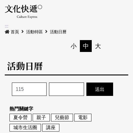
Menu
活動日曆
活動地圖
展
:::
最新公告
首頁
活動特區
活動日曆
電子書
小
中
大
列印
專題特區
活動日曆
活動特區
本期專題
關於我們
歷史專題
活動列表
我要刊登
活動日曆
常見問答
熱門關鍵字
地圖搜尋
關於我們
會員基本資料
夏令營
親子
兒藝節
電影
網站導覽
English
城市生活圈
講座
刊物索取地點
刊登活動