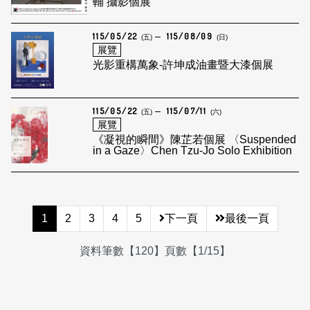
輔 攝影個展
115/05/22
115/08/09
(五)
(日)
展覽
光影重構萬象-許坤成油畫暨大漆個展
115/05/22
115/07/11
(五)
(六)
展覽
《凝視的瞬間》陳芷若個展 〈Suspended
in a Gaze〉Chen Tzu-Jo Solo Exhibition
1
2
3
4
5
下一頁
最後一頁
資料筆數【120】頁數【1/15】