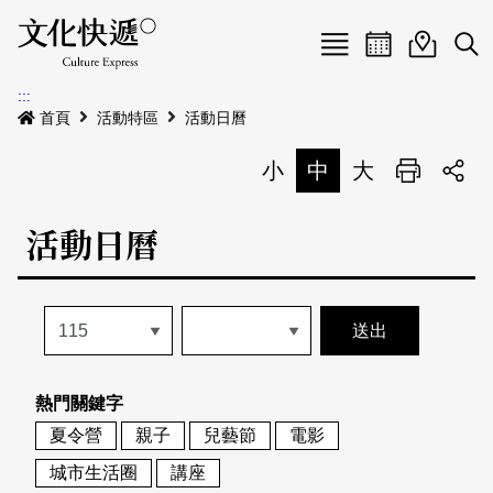
Menu
活動日曆
活動地圖
展
:::
最新公告
首頁
活動特區
活動日曆
電子書
小
中
大
列印
專題特區
活動日曆
活動特區
本期專題
關於我們
歷史專題
活動列表
我要刊登
活動日曆
常見問答
熱門關鍵字
地圖搜尋
關於我們
會員基本資料
夏令營
親子
兒藝節
電影
網站導覽
English
城市生活圈
講座
刊物索取地點
刊登活動