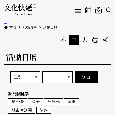
Menu
活動日曆
活動地圖
展
:::
最新公告
首頁
活動特區
活動日曆
電子書
小
中
大
列印
專題特區
活動日曆
活動特區
本期專題
關於我們
歷史專題
活動列表
我要刊登
活動日曆
常見問答
熱門關鍵字
地圖搜尋
關於我們
會員基本資料
夏令營
親子
兒藝節
電影
網站導覽
English
城市生活圈
講座
刊物索取地點
刊登活動