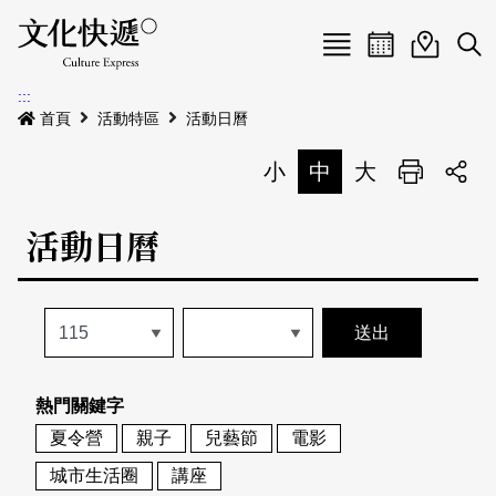
Menu
活動日曆
活動地圖
展
:::
最新公告
首頁
活動特區
活動日曆
電子書
小
中
大
列印
專題特區
活動日曆
活動特區
本期專題
關於我們
歷史專題
活動列表
我要刊登
活動日曆
常見問答
熱門關鍵字
地圖搜尋
關於我們
會員基本資料
夏令營
親子
兒藝節
電影
網站導覽
English
城市生活圈
講座
刊物索取地點
刊登活動