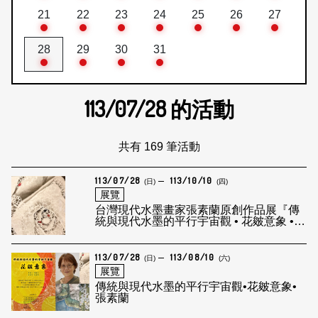
21
22
23
24
25
26
27
28
29
30
31
113/07/28
的活動
共有 169 筆活動
113/07/28
113/10/10
(日)
(四)
展覽
台灣現代水墨畫家張素蘭原創作品展『傳
統與現代水墨的平行宇宙觀 • 花皴意象 •
張素蘭』
113/07/28
113/08/10
(日)
(六)
展覽
傳統與現代水墨的平行宇宙觀•花皴意象•
張素蘭