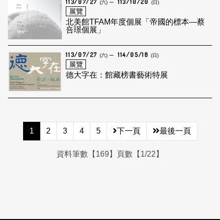
113/07/27
113/10/20
(六)
(日)
展覽
北美館TFAM年度個展「帝國的標本—蔡
咅璟個展」
113/07/27
114/05/18
(六)
(日)
展覽
德大字在：館藏榜書藝術特展
1
2
3
4
5
下一頁
最後一頁
資料筆數【169】頁數【1/22】