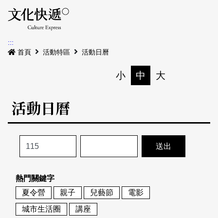
Menu
活動日曆
活動地圖
展
:::
最新公告
首頁
活動特區
活動日曆
電子書
小
中
大
列印
專題特區
活動日曆
活動特區
本期專題
關於我們
歷史專題
活動列表
我要刊登
活動日曆
常見問答
熱門關鍵字
地圖搜尋
關於我們
會員基本資料
夏令營
親子
兒藝節
電影
網站導覽
English
城市生活圈
講座
刊物索取地點
刊登活動