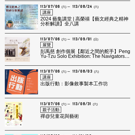
River
113/07/06
113/08/24
(六)
(六)
講座
2024 藝集講堂 | 高榮禧【藝文經典之精神
分析解讀】全八講
113/07/06
113/09/01
(六)
(日)
展覽
彭禹慈 創作個展【鄰近之間的舵手】Peng
Yu-Tzu Solo Exhibition: The Navigators of
Intimate Proximities
113/07/06
113/08/03
(六)
(六)
講座
出版行動：影像敘事製本工作坊
113/07/06
113/08/31
(六)
(六)
親子活動
禪@兒童花與藝術