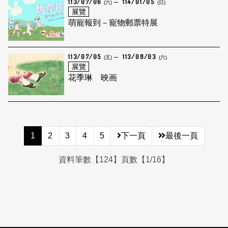
113/07/06
114/01/05
(六)
(日)
展覽
萌寵報到－寵物郵票特展
113/07/05
113/08/03
(五)
(六)
展覽
花季琳 映画
1
2
3
4
5
下一頁
最後一頁
資料筆數【124】頁數【1/16】