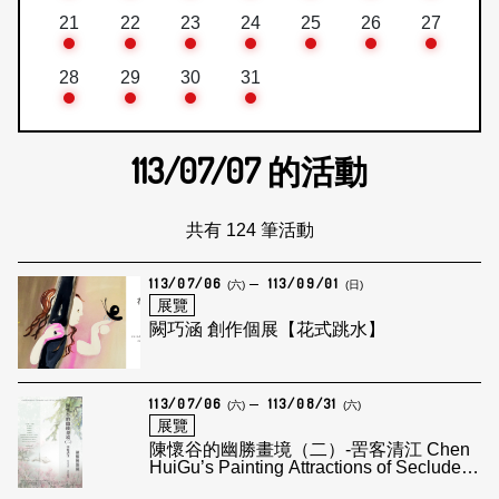
21
22
23
24
25
26
27
28
29
30
31
113/07/07
的活動
共有 124 筆活動
113/07/06
113/09/01
(六)
(日)
展覽
闕巧涵 創作個展【花式跳水】
113/07/06
113/08/31
(六)
(六)
展覽
陳懷谷的幽勝畫境（二）-罟客清江 Chen
HuiGu’s Painting Attractions of Secluded
Scene - A Fisherman In front of Clear