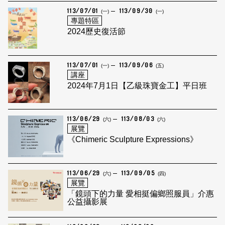
113/07/01
113/09/30
(一)
(一)
專題特區
2024歷史復活節
113/07/01
113/09/06
(一)
(五)
講座
2024年7月1日【乙級珠寶金工】平日班
113/06/29
113/08/03
(六)
(六)
展覽
《Chimeric Sculpture Expressions》
113/06/29
113/09/05
(六)
(四)
展覽
「鏡頭下的力量 愛相挺偏鄉照服員」介惠
公益攝影展