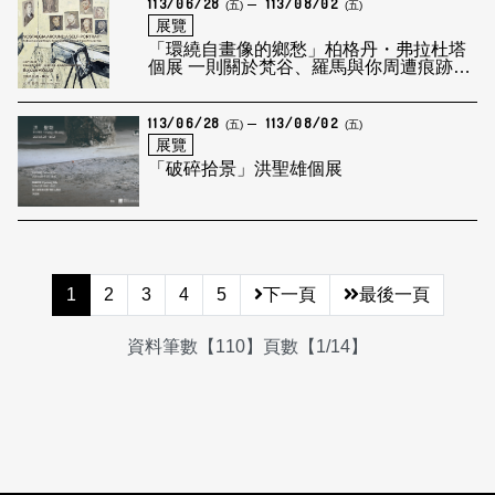
113/06/28
113/08/02
(五)
(五)
展覽
「環繞自畫像的鄉愁」柏格丹・弗拉杜塔
個展 一則關於梵谷、羅馬與你周遭痕跡的
散文
113/06/28
113/08/02
(五)
(五)
展覽
「破碎拾景」洪聖雄個展
1
2
3
4
5
下一頁
最後一頁
資料筆數【110】頁數【1/14】