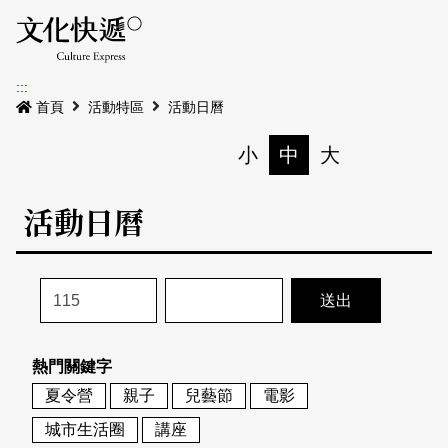
Menu
活動日曆
活動地圖
展
:::
最新公告
首頁
活動特區
活動日曆
電子書
小
中
大
列印
專題特區
活動日曆
活動特區
本期專題
關於我們
歷史專題
活動列表
我要刊登
活動日曆
常見問答
熱門關鍵字
地圖搜尋
關於我們
會員基本資料
夏令營
親子
兒藝節
電影
網站導覽
English
城市生活圈
講座
刊物索取地點
刊登活動