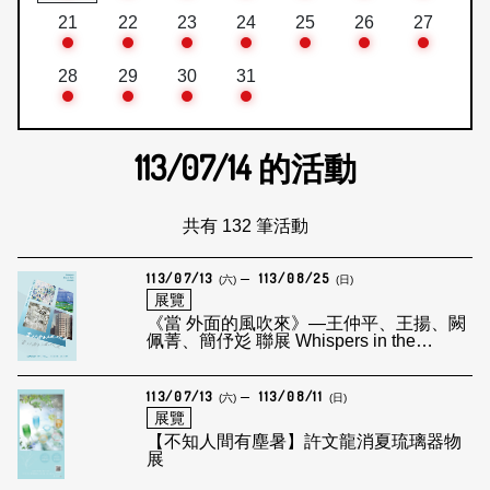
21
22
23
24
25
26
27
28
29
30
31
113/07/14
的活動
共有 132 筆活動
113/07/13
113/08/25
(六)
(日)
展覽
《當 外面的風吹來》—王仲平、王揚、闕
佩菁、簡伃彣 聯展 Whispers in the
Breeze from Outside
113/07/13
113/08/11
(六)
(日)
展覽
【不知人間有塵暑】許文龍消夏琉璃器物
展