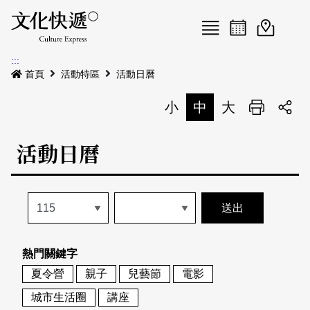
Menu
活動日曆
活動地圖
展
:::
最新公告
首頁
活動特區
活動日曆
電子書
小
中
大
列印
專題特區
活動日曆
活動特區
本期專題
關於我們
歷史專題
活動列表
我要刊登
活動日曆
常見問答
熱門關鍵字
地圖搜尋
關於我們
會員基本資料
夏令營
親子
兒藝節
電影
網站導覽
English
城市生活圈
講座
刊物索取地點
刊登活動