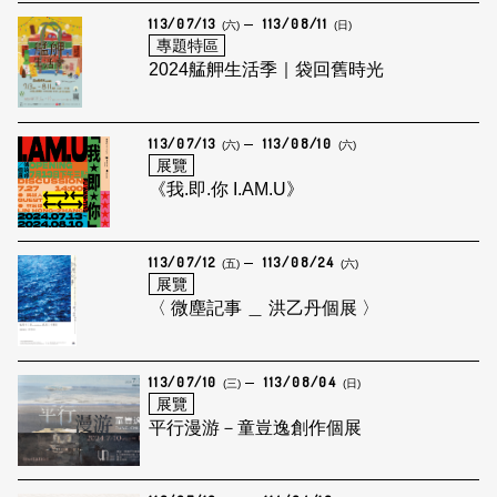
113/07/13
113/08/11
(六)
(日)
專題特區
2024艋舺生活季｜袋回舊時光
113/07/13
113/08/10
(六)
(六)
展覽
《我.即.你 I.AM.U》
113/07/12
113/08/24
(五)
(六)
展覽
〈 微塵記事 ＿ 洪乙丹個展 〉
113/07/10
113/08/04
(三)
(日)
展覽
平行漫游－童豈逸創作個展