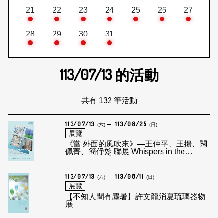
21
22
23
24
25
26
27
28
29
30
31
113/07/13
的活動
共有 132 筆活動
113/07/13
113/08/25
(六)
(日)
展覽
《當 外面的風吹來》—王仲平、王揚、闕
佩菁、簡伃彣 聯展 Whispers in the
Breeze from Outside
113/07/13
113/08/11
(六)
(日)
展覽
【不知人間有塵暑】許文龍消夏琉璃器物
展