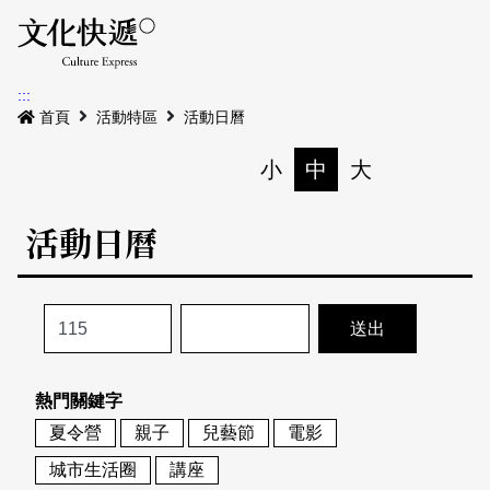
Menu
活動日曆
活動地圖
展
:::
最新公告
首頁
活動特區
活動日曆
電子書
小
中
大
列印
專題特區
活動日曆
活動特區
本期專題
關於我們
歷史專題
活動列表
我要刊登
活動日曆
常見問答
熱門關鍵字
地圖搜尋
關於我們
會員基本資料
夏令營
親子
兒藝節
電影
網站導覽
English
城市生活圈
講座
刊物索取地點
刊登活動