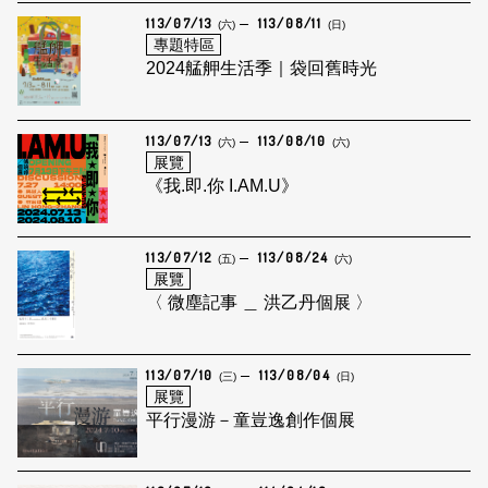
113/07/13
113/08/11
(六)
(日)
專題特區
2024艋舺生活季｜袋回舊時光
113/07/13
113/08/10
(六)
(六)
展覽
《我.即.你 I.AM.U》
113/07/12
113/08/24
(五)
(六)
展覽
〈 微塵記事 ＿ 洪乙丹個展 〉
113/07/10
113/08/04
(三)
(日)
展覽
平行漫游－童豈逸創作個展