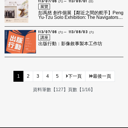
113/07/06
113/09/01
(六)
(日)
展覽
彭禹慈 創作個展【鄰近之間的舵手】Peng
Yu-Tzu Solo Exhibition: The Navigators of
Intimate Proximities
113/07/06
113/08/03
(六)
(六)
講座
出版行動：影像敘事製本工作坊
1
2
3
4
5
下一頁
最後一頁
資料筆數【127】頁數【1/16】