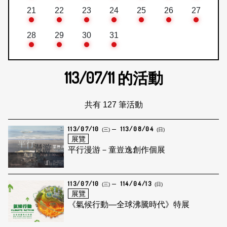
21
22
23
24
25
26
27
28
29
30
31
113/07/11
的活動
共有 127 筆活動
113/07/10
113/08/04
(三)
(日)
展覽
平行漫游－童豈逸創作個展
113/07/10
114/04/13
(三)
(日)
展覽
《氣候行動—全球沸騰時代》特展