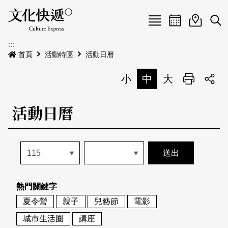
Menu
活動日曆
活動地圖
展
:::
最新公告
首頁
活動特區
活動日曆
電子書
小
中
大
列印
專題特區
活動日曆
活動特區
本期專題
關於我們
歷史專題
活動列表
我要刊登
活動日曆
常見問答
熱門關鍵字
地圖搜尋
關於我們
會員基本資料
夏令營
親子
兒藝節
電影
網站導覽
English
城市生活圈
講座
刊物索取地點
刊登活動