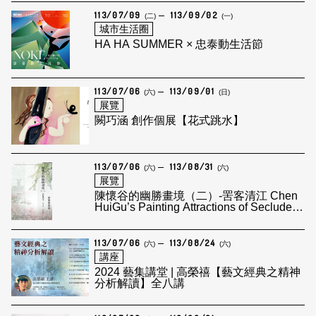
113/07/09
113/09/02
(二)
(一)
城市生活圈
HA HA SUMMER × 忠泰動生活節
113/07/06
113/09/01
(六)
(日)
展覽
闕巧涵 創作個展【花式跳水】
113/07/06
113/08/31
(六)
(六)
展覽
陳懷谷的幽勝畫境（二）-罟客清江 Chen
HuiGu’s Painting Attractions of Secluded
Scene - A Fisherman In front of Clear
River
113/07/06
113/08/24
(六)
(六)
講座
2024 藝集講堂 | 高榮禧【藝文經典之精神
分析解讀】全八講