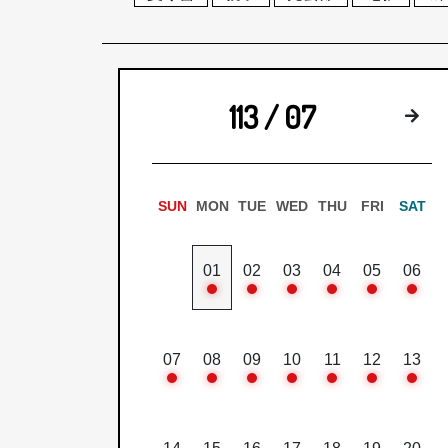
113 / 07
下
SUN
MON
TUE
WED
THU
FRI
SAT
01
02
03
04
05
06
07
08
09
10
11
12
13