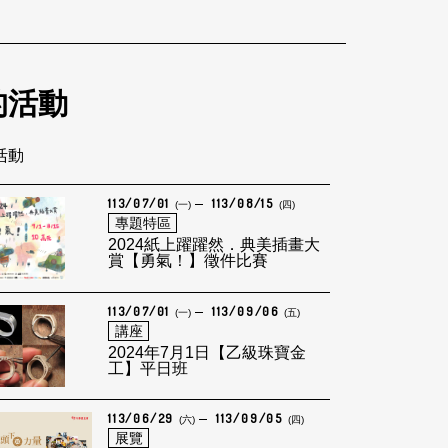
的活動
筆活動
113/07/01
113/08/15
(一)
(四)
專題特區
2024紙上躍躍然．典美插畫大
賞【勇氣！】徵件比賽
113/07/01
113/09/06
(一)
(五)
講座
2024年7月1日【乙級珠寶金
工】平日班
113/06/29
113/09/05
(六)
(四)
展覽