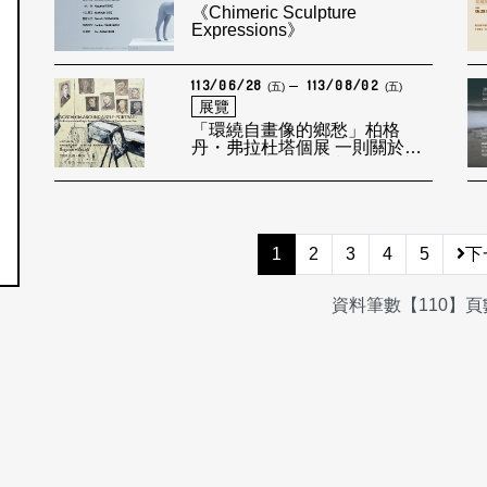
《Chimeric Sculpture
Expressions》
113/06/28
113/08/02
(五)
(五)
展覽
「環繞自畫像的鄉愁」柏格
丹・弗拉杜塔個展 一則關於梵
谷、羅馬與你周遭痕跡的散文
1
2
3
4
5
下
資料筆數【110】頁數