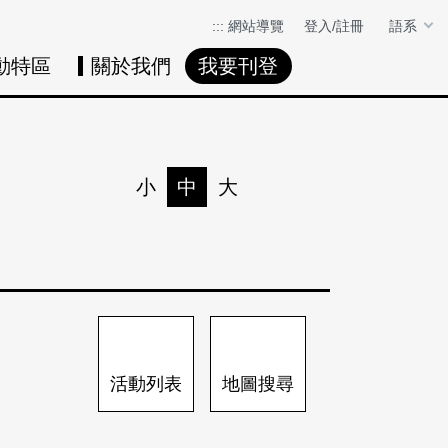
:::
網站導覽
登入/註冊
語系
動特區
關於我們
我要刊登
活動日曆
活動地圖
展
小
中
大
列印
分享
活動列表
地圖搜尋