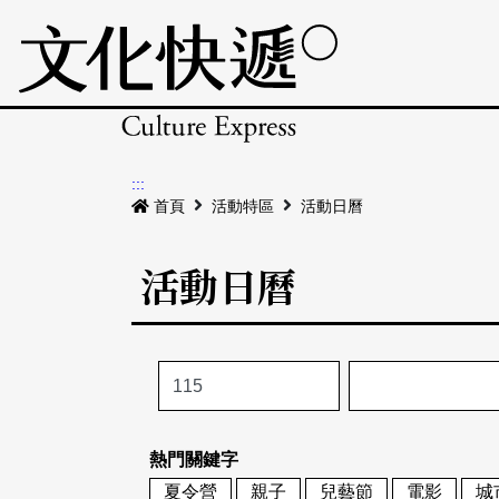
:::
首頁
活動特區
活動日曆
活動日曆
熱門關鍵字
夏令營
親子
兒藝節
電影
城