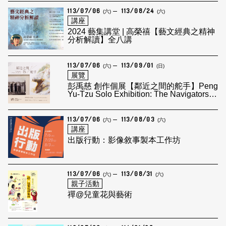
River
113/07/06
113/08/24
(六)
(六)
講座
2024 藝集講堂 | 高榮禧【藝文經典之精神
分析解讀】全八講
113/07/06
113/09/01
(六)
(日)
展覽
彭禹慈 創作個展【鄰近之間的舵手】Peng
Yu-Tzu Solo Exhibition: The Navigators of
Intimate Proximities
113/07/06
113/08/03
(六)
(六)
講座
出版行動：影像敘事製本工作坊
113/07/06
113/08/31
(六)
(六)
親子活動
禪@兒童花與藝術