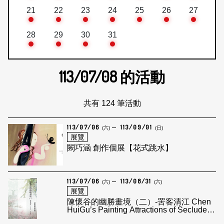
21
22
23
24
25
26
27
28
29
30
31
113/07/08
的活動
共有 124 筆活動
113/07/06
113/09/01
(六)
(日)
展覽
闕巧涵 創作個展【花式跳水】
113/07/06
113/08/31
(六)
(六)
展覽
陳懷谷的幽勝畫境（二）-罟客清江 Chen
HuiGu’s Painting Attractions of Secluded
Scene - A Fisherman In front of Clear