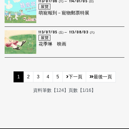
113/07/06
114/01/05
(六)
(日)
展覽
萌寵報到－寵物郵票特展
113/07/05
113/08/03
(五)
(六)
展覽
花季琳 映画
1
2
3
4
5
下一頁
最後一頁
資料筆數【124】頁數【1/16】