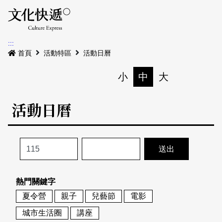
Menu
活動日曆
活動地圖
展
:::
最新公告
首頁
活動特區
活動日曆
電子書
小
中
大
列印
專題特區
活動日曆
活動特區
本期專題
關於我們
歷史專題
活動列表
我要刊登
活動日曆
常見問答
熱門關鍵字
地圖搜尋
關於我們
會員基本資料
夏令營
親子
兒藝節
電影
網站導覽
English
城市生活圈
講座
刊物索取地點
刊登活動