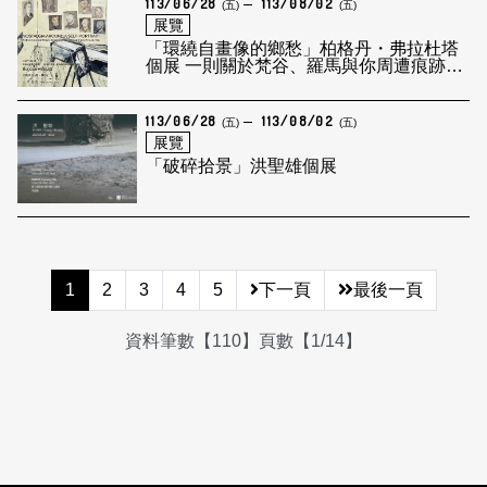
113/06/28
113/08/02
(五)
(五)
展覽
「環繞自畫像的鄉愁」柏格丹・弗拉杜塔
個展 一則關於梵谷、羅馬與你周遭痕跡的
散文
113/06/28
113/08/02
(五)
(五)
展覽
「破碎拾景」洪聖雄個展
1
2
3
4
5
下一頁
最後一頁
資料筆數【110】頁數【1/14】