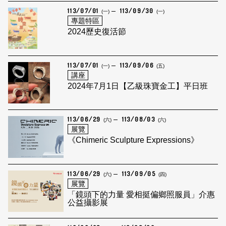
113/07/01
113/09/30
(一)
(一)
專題特區
2024歷史復活節
113/07/01
113/09/06
(一)
(五)
講座
2024年7月1日【乙級珠寶金工】平日班
113/06/29
113/08/03
(六)
(六)
展覽
《Chimeric Sculpture Expressions》
113/06/29
113/09/05
(六)
(四)
展覽
「鏡頭下的力量 愛相挺偏鄉照服員」介惠
公益攝影展