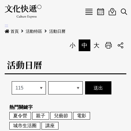
Menu
活動日曆
活動地圖
展
:::
最新公告
首頁
活動特區
活動日曆
電子書
小
中
大
列印
專題特區
活動日曆
活動特區
本期專題
關於我們
歷史專題
活動列表
我要刊登
活動日曆
常見問答
熱門關鍵字
地圖搜尋
關於我們
會員基本資料
夏令營
親子
兒藝節
電影
網站導覽
English
城市生活圈
講座
刊物索取地點
刊登活動