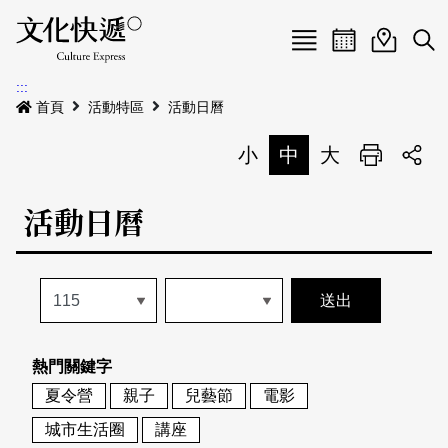
Menu
活動日曆
活動地圖
展
:::
最新公告
首頁
活動特區
活動日曆
電子書
小
中
大
列印
專題特區
活動日曆
活動特區
本期專題
關於我們
歷史專題
活動列表
我要刊登
活動日曆
常見問答
熱門關鍵字
地圖搜尋
關於我們
會員基本資料
夏令營
親子
兒藝節
電影
網站導覽
English
城市生活圈
講座
刊物索取地點
刊登活動