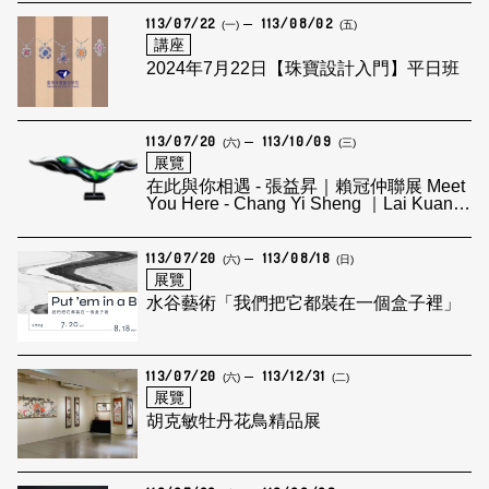
113/07/22
113/08/02
(一)
(五)
講座
2024年7月22日【珠寶設計入門】平日班
113/07/20
113/10/09
(六)
(三)
展覽
在此與你相遇 - 張益昇｜賴冠仲聯展 Meet
You Here - Chang Yi Sheng ｜Lai Kuan
Chung Group Exhibition
113/07/20
113/08/18
(六)
(日)
展覽
水谷藝術「我們把它都裝在一個盒子裡」
113/07/20
113/12/31
(六)
(二)
展覽
胡克敏牡丹花鳥精品展