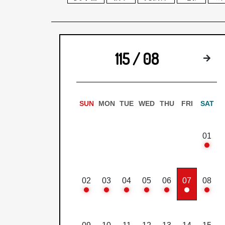
115 / 08
下
SUN
MON
TUE
WED
THU
FRI
SAT
01
02
03
04
05
06
07
08