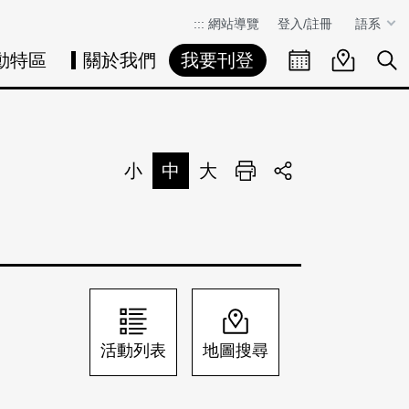
:::
網站導覽
登入/註冊
語系
動特區
關於我們
我要刊登
活動日曆
活動地圖
展
小
中
大
列印
分享
活動列表
地圖搜尋