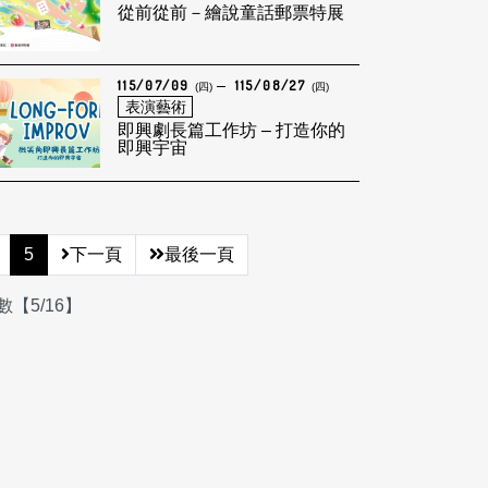
從前從前－繪說童話郵票特展
115/07/09
115/08/27
(四)
(四)
表演藝術
即興劇長篇工作坊 – 打造你的
即興宇宙
5
下一頁
最後一頁
【5/16】