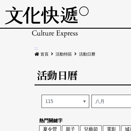
:::
首頁
活動特區
活動日曆
活動日曆
熱門關鍵字
夏令營
親子
兒藝節
電影
城