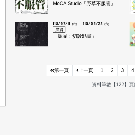
MoCA Studio「野草不服管」
115/07/11
115/08/22
(六)
(六)
展覽
「脈品：切診點畫」
第一頁
上一頁
1
2
3
4
資料筆數【122】頁數