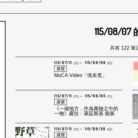
115/08/07
個月
共有 122 
115/07/11
115/09/06
(六)
(日)
展覽
MoCA Video「境未竟」
115/07/11
115/09/05
(六)
(六)
展覽
《一個地方，作為萬物之中的
一物》蘿拉・萊廷斯基 個展
115/07/11
115/09/20
(六)
(日)
展覽