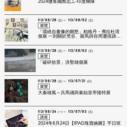
2024微客國際志工-印度梯隊
113/06/28
113/08/02
(五)
(五)
展覽
「環繞自畫像的鄉愁」柏格丹・弗拉杜塔
個展 一則關於梵谷、羅馬與你周遭痕跡的
散文
113/06/28
113/08/02
(五)
(五)
展覽
「破碎拾景」洪聖雄個展
113/06/28
113/07/21
(五)
(日)
展覽
大秦雄風～兵馬俑與秦始皇帝陵特展
113/06/24
113/07/05
(一)
(五)
講座
2024年6月24日【IPAD珠寶繪圖】平日班