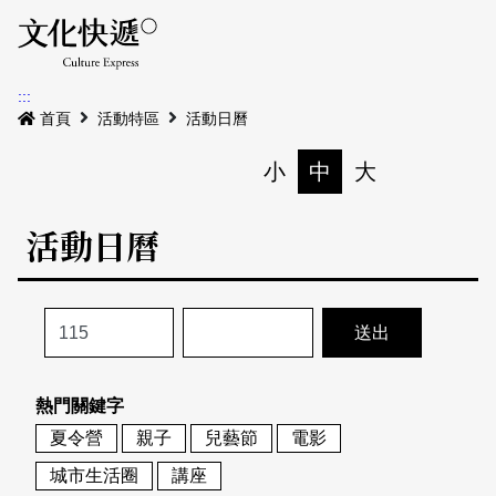
Menu
活動日曆
活動地圖
展
:::
最新公告
首頁
活動特區
活動日曆
電子書
小
中
大
列印
專題特區
活動日曆
活動特區
本期專題
關於我們
歷史專題
活動列表
我要刊登
活動日曆
常見問答
熱門關鍵字
地圖搜尋
關於我們
會員基本資料
夏令營
親子
兒藝節
電影
網站導覽
English
城市生活圈
講座
刊物索取地點
刊登活動