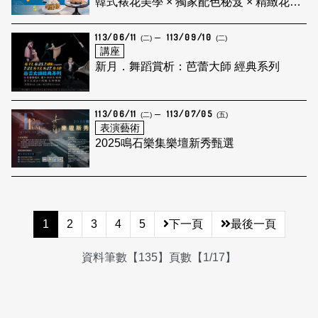
韓式裱花美學 × 獨家配色秘笈 × 精緻花卉
造型
113/06/11
113/09/10
(二)
(二)
講座
新月．舞蹈賞析：芭蕾大師 經典系列
113/06/11
113/07/05
(二)
(五)
表演藝術
2025鳴石樂集樂壇新秀甄選
1
2
3
4
5
下一頁
最後一頁
資料筆數【135】頁數【1/17】