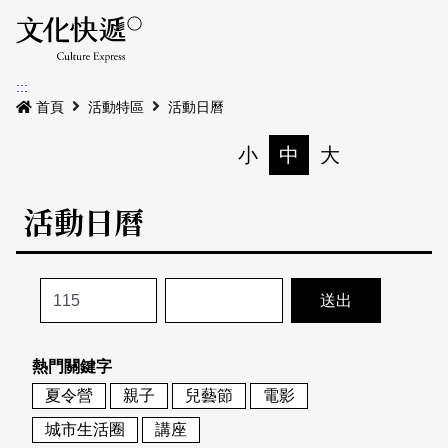
Menu
活動日曆
活動地圖
展
:::
最新公告
首頁
活動特區
活動日曆
電子書
小
中
大
列印
專題特區
活動日曆
活動特區
本期專題
關於我們
歷史專題
活動列表
我要刊登
活動日曆
常見問答
熱門關鍵字
地圖搜尋
關於我們
會員基本資料
夏令營
親子
兒藝節
電影
網站導覽
English
城市生活圈
講座
刊物索取地點
刊登活動