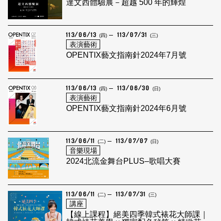
達文西體驗展－超越 500 年的輝煌
113/06/13
113/07/31
(四)
(三)
表演藝術
OPENTIX藝文指南針2024年7月號
113/06/13
113/06/30
(四)
(日)
表演藝術
OPENTIX藝文指南針2024年6月號
113/06/11
113/07/07
(二)
(日)
音樂現場
2024北流金舞台PLUS–歌唱大賽
113/06/11
113/07/31
(二)
(三)
講座
【線上課程】絕美四季韓式裱花大師課｜