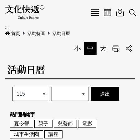
Menu
活動日曆
活動地圖
展
:::
最新公告
首頁
活動特區
活動日曆
電子書
小
中
大
列印
專題特區
活動日曆
活動特區
本期專題
關於我們
歷史專題
活動列表
我要刊登
活動日曆
常見問答
熱門關鍵字
地圖搜尋
關於我們
會員基本資料
夏令營
親子
兒藝節
電影
網站導覽
English
城市生活圈
講座
刊物索取地點
刊登活動