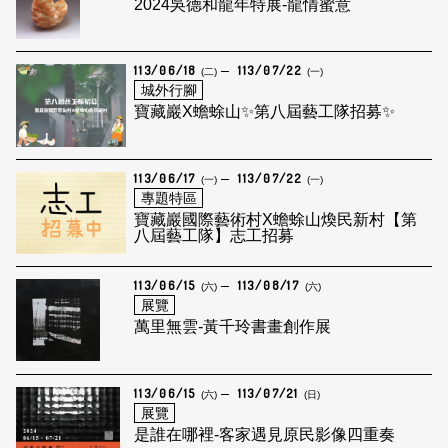
2024吳德和龍年特展-龍情蜜意
113/06/18
113/07/22
(二)
(一)
城外行腳
寶藏巖X蟾蜍山✨第八屆藝工隊招募✨
113/06/17
113/07/22
(一)
(一)
專題特區
寶藏巖國際藝術村X蟾蜍山煥民新村【第
八屆藝工隊】志工招募
113/06/15
113/08/17
(六)
(六)
展覽
萬里無雲-黃千玲書畫創作展
113/06/15
113/07/21
(六)
(日)
展覽
是誰在哪裡-客家遇見原民影像四重奏