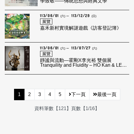
學致敬——傳統思想與經典文學
113/06/01
113/12/29
(六)
(日)
展覽
嘉禾新村實境解謎遊戲《訪客登記簿》
113/06/01
113/07/27
(六)
(六)
展覽
靜謐與流動—霍剛X李光裕 雙個展
Tranquility and Fluidity – HO Kan & LEE
Kuang-Yu
1
2
3
4
5
下一頁
最後一頁
資料筆數【121】頁數【1/16】