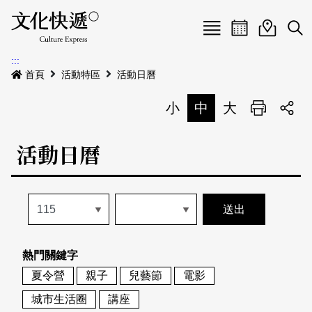
Menu
活動日曆
活動地圖
展
:::
最新公告
首頁
活動特區
活動日曆
電子書
小
中
大
列印
專題特區
活動日曆
活動特區
本期專題
關於我們
歷史專題
活動列表
我要刊登
活動日曆
常見問答
熱門關鍵字
地圖搜尋
關於我們
會員基本資料
夏令營
親子
兒藝節
電影
網站導覽
English
城市生活圈
講座
刊物索取地點
刊登活動