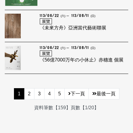
113/06/22
113/08/11
(六)
(日)
展覽
《未來方舟》亞洲當代藝術聯展
113/06/22
113/08/11
(六)
(日)
展覽
《56億7000万年の小休止》赤穗進 個展
1
2
3
4
5
下一頁
最後一頁
資料筆數【159】頁數【1/20】