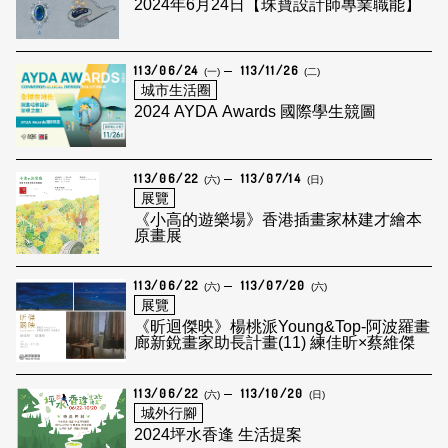
2024年6月24日【珠寶設計師專業職能】
113/06/24
113/11/26
(一)
(二)
城市生活圈
2024 AYDA Awards 國際學生競圖
113/06/22
113/07/14
(六)
(日)
展覽
《小高的遊樂場》香港插畫家林建才繪本
原畫展
113/06/22
113/07/20
(六)
(六)
展覽
《昕迴傑映》楊桃派Young&Top-阿波羅畫
廊新銳畫家助長計畫(11) 練佳昕×蔡維傑
113/06/22
113/10/20
(六)
(日)
城外行腳
2024坪水香逢 生活提案