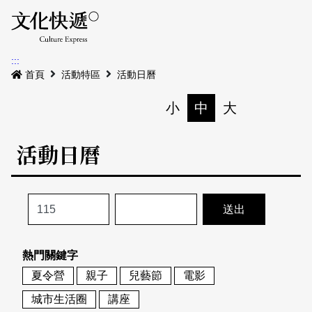
Menu
活動日曆
活動地圖
展
:::
最新公告
首頁
活動特區
活動日曆
電子書
小
中
大
列印
專題特區
活動日曆
活動特區
本期專題
關於我們
歷史專題
活動列表
我要刊登
活動日曆
常見問答
熱門關鍵字
地圖搜尋
關於我們
會員基本資料
夏令營
親子
兒藝節
電影
網站導覽
English
城市生活圈
講座
刊物索取地點
刊登活動