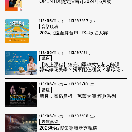
OPENTIX藝文指南針2024年6月號
113/06/11
113/07/07
(二)
(日)
音樂現場
2024北流金舞台PLUS–歌唱大賽
113/06/11
113/07/31
(二)
(三)
講座
【線上課程】絕美四季韓式裱花大師課｜
韓式裱花美學 × 獨家配色秘笈 × 精緻花卉
造型
113/06/11
113/09/10
(二)
(二)
講座
新月．舞蹈賞析：芭蕾大師 經典系列
113/06/11
113/07/05
(二)
(五)
表演藝術
2025鳴石樂集樂壇新秀甄選