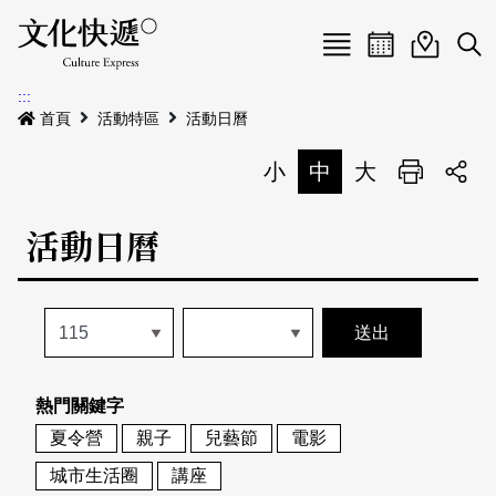
Menu
活動日曆
活動地圖
展
:::
最新公告
首頁
活動特區
活動日曆
電子書
小
中
大
列印
專題特區
活動日曆
活動特區
本期專題
關於我們
歷史專題
活動列表
我要刊登
活動日曆
常見問答
熱門關鍵字
地圖搜尋
關於我們
會員基本資料
夏令營
親子
兒藝節
電影
網站導覽
English
城市生活圈
講座
刊物索取地點
刊登活動