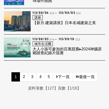
球徵件開跑
113/06/04
113/09/03
(二)
(二)
講座
【新月.建築講座】日本名城建築之美
113/06/03
113/09/10
(一)
(二)
城市生活圈
大人小孩可參加的百萬競賽▸2024神腦原
鄉踏查紀錄片競賽
1
2
3
4
5
下一頁
最後一頁
資料筆數【127】頁數【1/16】