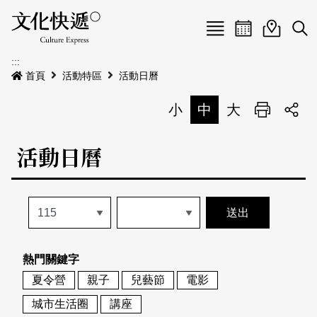
Menu
活動日曆
活動地圖
展
:::
最新公告
首頁
活動特區
活動日曆
電子書
小
中
大
列印
專題特區
活動日曆
活動特區
本期專題
關於我們
歷史專題
活動列表
我要刊登
活動日曆
常見問答
熱門關鍵字
地圖搜尋
關於我們
會員基本資料
夏令營
親子
兒藝節
電影
網站導覽
English
城市生活圈
講座
刊物索取地點
刊登活動