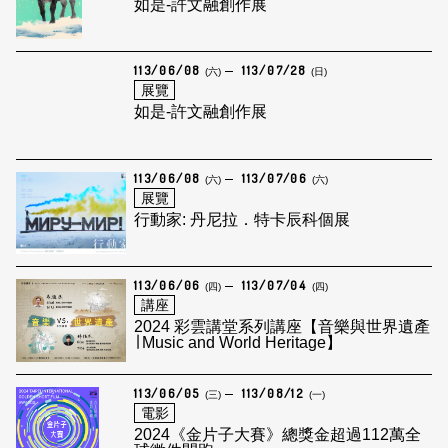
如是-許文融創作展
113/06/08
113/07/28
(六)
(日)
展覽
如是-許文融創作展
113/06/08
113/07/06
(六)
(六)
展覽
行動家: 丹尼拉．特卡辰科個展
113/06/06
113/07/04
(四)
(四)
講座
2024 彩雲講堂系列講座【音樂與世界遺產
∣ Music and World Heritage】
113/06/05
113/08/12
(三)
(一)
電影
2024《金片子大賽》總獎金超過112萬全