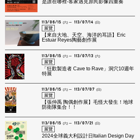
是誰在哪裡-客家遇見原民影像四重奏
113/06/15
113/07/14
(六)
(日)
展覽
【來自大地、天空、海洋的耳語】Eric
Estuar Reyes陶藝創作展
113/06/15
113/07/13
(六)
(六)
展覽
「狂歡製造者 Cave to Rave」洞穴10週年
特展
113/06/15
113/07/07
(六)
(日)
展覽
【張仲禹 陶偶創作展】毛怪大發生！地球
防衛隊集合！！
113/06/15
113/07/21
(六)
(日)
展覽
2024全球義大利設計日Italian Design Day