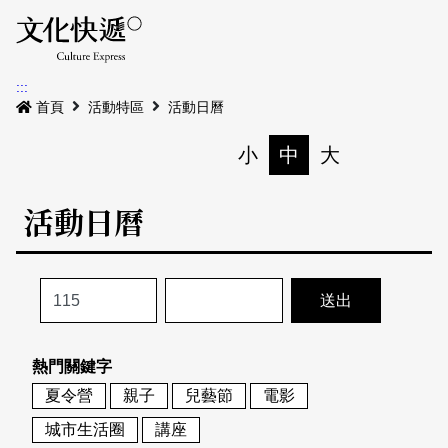
Menu
活動日曆
活動地圖
展
:::
最新公告
首頁
活動特區
活動日曆
電子書
小
中
大
列印
專題特區
活動日曆
活動特區
本期專題
關於我們
歷史專題
活動列表
我要刊登
活動日曆
常見問答
熱門關鍵字
地圖搜尋
關於我們
會員基本資料
夏令營
親子
兒藝節
電影
網站導覽
English
城市生活圈
講座
刊物索取地點
刊登活動