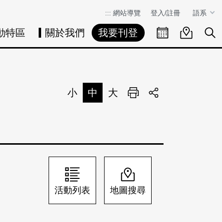
:::
網站導覽
登入/註冊
語系
動特區
關於我們
我要刊登
活動日曆
活動地圖
展
小
中
大
列印
分享
活動列表
地圖搜尋