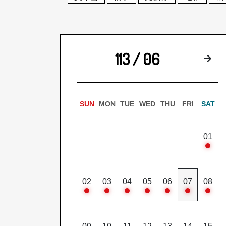
113 / 06
下
SUN
MON
TUE
WED
THU
FRI
SAT
01
02
03
04
05
06
07
08