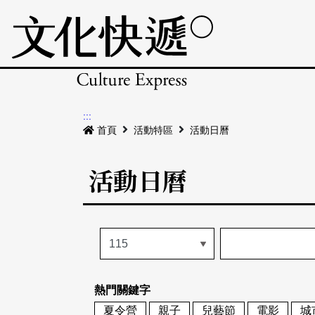
:::
首頁
活動特區
活動日曆
活動日曆
熱門關鍵字
夏令營
親子
兒藝節
電影
城