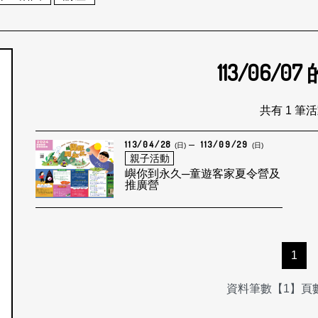
113/06/07
個月
共有 1 筆
113/04/28
113/09/29
(日)
(日)
親子活動
嶼你到永久─童遊客家夏令營及
推廣營
1
資料筆數【1】頁數