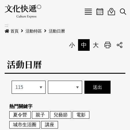
Menu
活動日曆
活動地圖
展
:::
最新公告
首頁
活動特區
活動日曆
電子書
小
中
大
列印
專題特區
活動日曆
活動特區
本期專題
關於我們
歷史專題
活動列表
我要刊登
活動日曆
常見問答
熱門關鍵字
地圖搜尋
關於我們
會員基本資料
夏令營
親子
兒藝節
電影
網站導覽
English
城市生活圈
講座
刊物索取地點
刊登活動