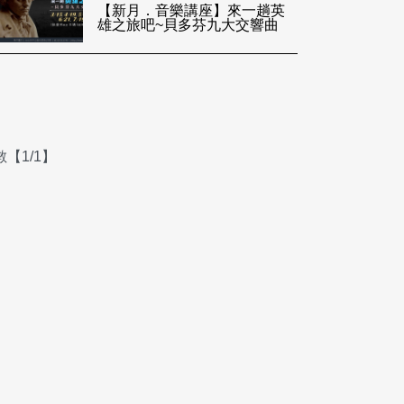
【新月．音樂講座】來一趟英
雄之旅吧~貝多芬九大交響曲
【1/1】