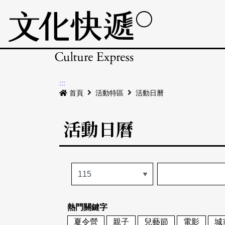
:::
首頁
活動特區
活動日曆
活動日曆
熱門關鍵字
夏令營
親子
兒藝節
電影
城