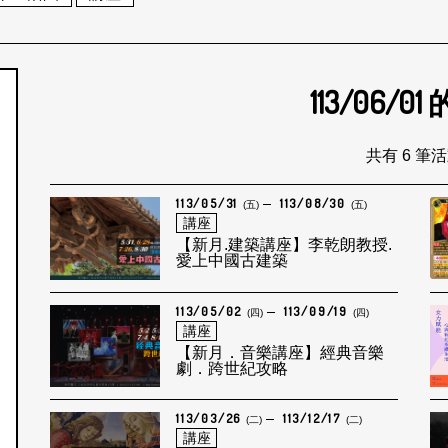
113/06/01
個月
共有 6 筆
113/05/31
113/08/30
(五)
(五)
講座
【新月.建築講座】李乾朗教授.
愛上中國古建築
113/05/02
113/09/19
(四)
(四)
講座
【新月．音樂講座】經典音樂
劇．跨世紀攻略
113/03/26
113/12/17
(二)
(二)
講座