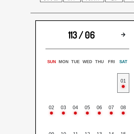
113 / 06
下
SUN
MON
TUE
WED
THU
FRI
SAT
01
02
03
04
05
06
07
08