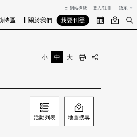
:::
網站導覽
登入/註冊
語系
動特區
關於我們
我要刊登
活動日曆
活動地圖
展
小
中
大
列印
分享
活動列表
地圖搜尋