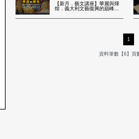
【新月．藝文講座】華麗與煇
煌．義大利文藝復興的巔峰時
期
1
資料筆數【6】頁數