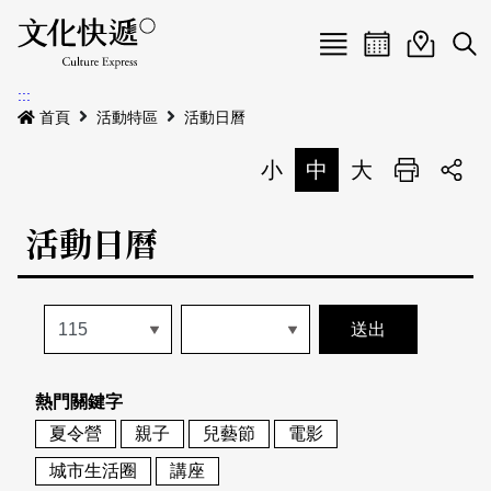
Menu
活動日曆
活動地圖
展
:::
最新公告
首頁
活動特區
活動日曆
電子書
小
中
大
列印
專題特區
活動日曆
活動特區
本期專題
關於我們
歷史專題
活動列表
我要刊登
活動日曆
常見問答
熱門關鍵字
地圖搜尋
關於我們
會員基本資料
夏令營
親子
兒藝節
電影
網站導覽
English
城市生活圈
講座
刊物索取地點
刊登活動