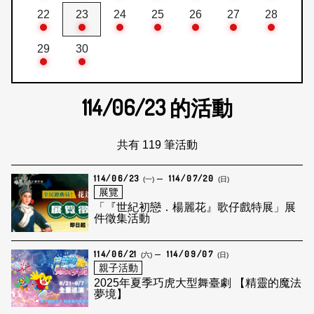
22
23
24
25
26
27
28
29
30
114/06/23
的活動
共有 119 筆活動
114/06/23
114/07/20
(一)
(日)
展覽
「『世紀初戀．楊麗花』歌仔戲特展」展
件徵集活動
114/06/21
114/09/07
(六)
(日)
親子活動
2025年夏季巧虎大型舞臺劇 【精靈的魔法
夢境】