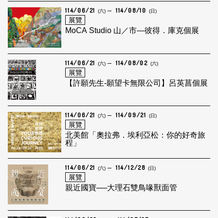
114/06/21
114/08/10
(六)
(日)
展覽
MoCA Studio 山／市—彼得．庫克個展
114/06/21
114/08/02
(六)
(六)
展覽
【許願先生-願望卡無限公司】呂英菖個展
114/06/21
114/09/21
(六)
(日)
展覽
北美館「奧拉弗．埃利亞松：你的好奇旅
程」
114/06/21
114/12/28
(六)
(日)
展覽
親近國寶──大理石雙鳥喙獸面管