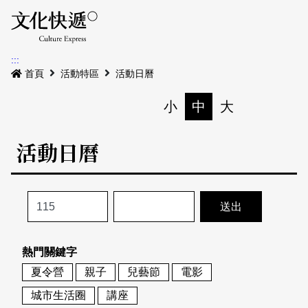
Menu
活動日曆
活動地圖
展
:::
最新公告
首頁
活動特區
活動日曆
電子書
小
中
大
列印
專題特區
活動日曆
活動特區
本期專題
關於我們
歷史專題
活動列表
我要刊登
活動日曆
常見問答
熱門關鍵字
地圖搜尋
關於我們
會員基本資料
夏令營
親子
兒藝節
電影
網站導覽
English
城市生活圈
講座
刊物索取地點
刊登活動