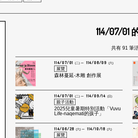
114/07/01
個月
共有 91 筆
114/07/01
114/08/09
(二)
(六)
展覽
森林蔓延-木雕 創作展
114/07/01
114/09/14
(二)
(日)
親子活動
2025兒童暑期特別活動「Vuvu
Life-naqemati的孩子」
114/06/28
114/10/18
(六)
(六)
展覽