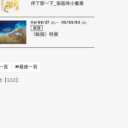
停了那一下_張筱琦小畫展
114/06/27
115/05/03
(五)
(日)
展覽
《鯨掘》特展
一頁
最後一頁
【1/12】