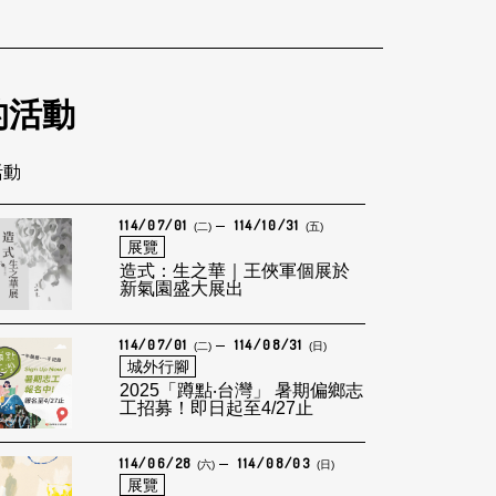
的活動
活動
114/07/01
114/10/31
(二)
(五)
展覽
造式：生之華｜王俠軍個展於
新氣園盛大展出
114/07/01
114/08/31
(二)
(日)
城外行腳
2025「蹲點‧台灣」 暑期偏鄉志
工招募！即日起至4/27止
114/06/28
114/08/03
(六)
(日)
展覽