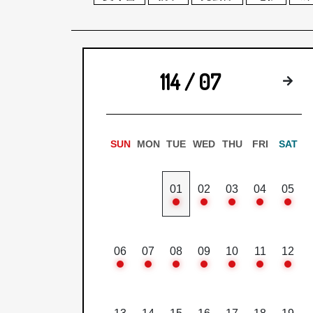
114 / 07
下
SUN
MON
TUE
WED
THU
FRI
SAT
01
02
03
04
05
06
07
08
09
10
11
12