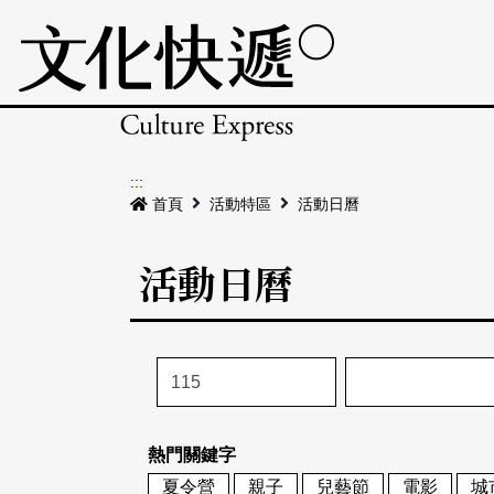
:::
首頁
活動特區
活動日曆
活動日曆
熱門關鍵字
夏令營
親子
兒藝節
電影
城