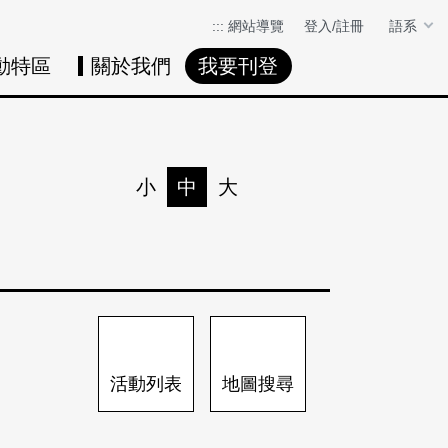
:::
網站導覽
登入/註冊
語系
動特區
關於我們
我要刊登
活動日曆
活動地圖
展
小
中
大
列印
分享
活動列表
地圖搜尋