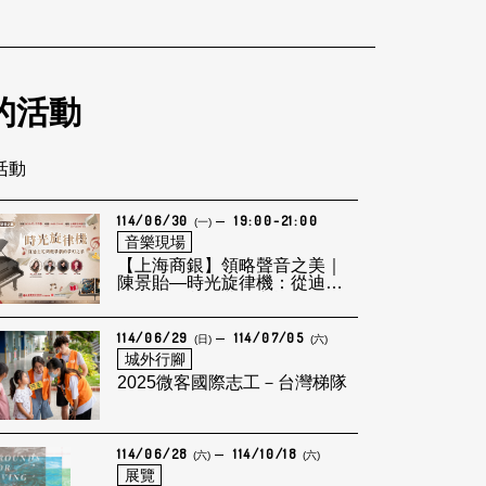
的活動
筆活動
114/06/30
19:00-21:00
(一)
音樂現場
【上海商銀】領略聲音之美｜
陳景貽—時光旋律機：從迪士
尼到輕歌劇的夢幻之旅
114/06/29
114/07/05
(日)
(六)
城外行腳
2025微客國際志工－台灣梯隊
114/06/28
114/10/18
(六)
(六)
展覽