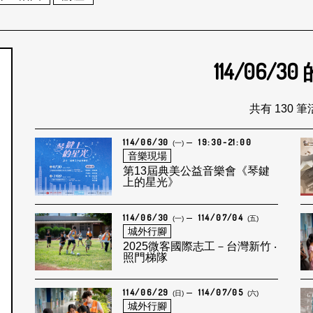
114/06/30
個月
共有 130 
114/06/30
19:30-21:00
(一)
音樂現場
第13屆典美公益音樂會《琴鍵
上的星光》
114/06/30
114/07/04
(一)
(五)
城外行腳
2025微客國際志工－台灣新竹 ‧
照門梯隊
114/06/29
114/07/05
(日)
(六)
城外行腳