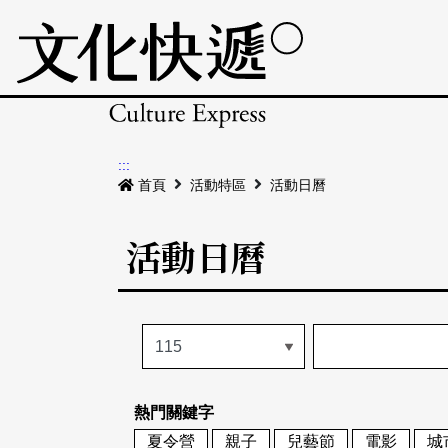
:::
首頁
活動特區
活動日曆
活動日曆
熱門關鍵字
夏令營
親子
兒藝節
電影
城