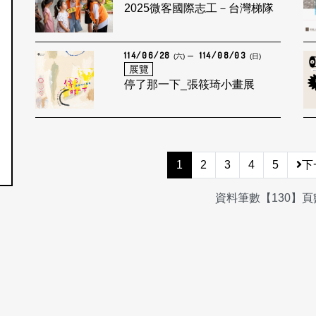
2025微客國際志工－台灣梯隊
114/06/28
114/08/03
(六)
(日)
展覽
停了那一下_張筱琦小畫展
1
2
3
4
5
下
資料筆數【130】頁數