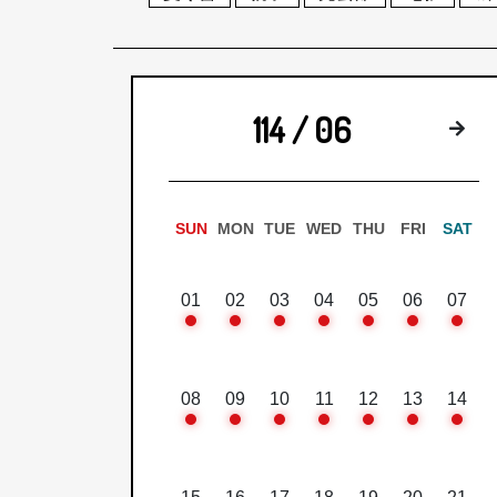
114 / 06
下
SUN
MON
TUE
WED
THU
FRI
SAT
01
02
03
04
05
06
07
08
09
10
11
12
13
14