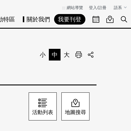
:::
網站導覽
登入/註冊
語系
動特區
關於我們
我要刊登
活動日曆
活動地圖
展
小
中
大
列印
分享
活動列表
地圖搜尋