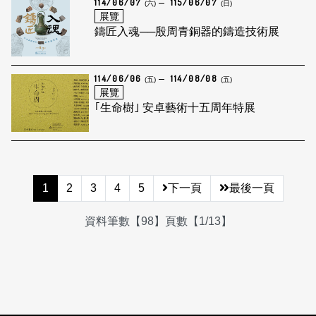
114/06/07
115/06/07
(六)
(日)
展覽
鑄匠入魂──殷周青銅器的鑄造技術展
114/06/06
114/08/08
(五)
(五)
展覽
｢生命樹｣ 安卓藝術十五周年特展
1
2
3
4
5
下一頁
最後一頁
資料筆數【98】頁數【1/13】