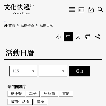
Menu
活動日曆
活動地圖
展
:::
最新公告
首頁
活動特區
活動日曆
電子書
小
中
大
列印
專題特區
活動日曆
活動特區
本期專題
關於我們
歷史專題
活動列表
我要刊登
活動日曆
常見問答
熱門關鍵字
地圖搜尋
關於我們
會員基本資料
夏令營
親子
兒藝節
電影
網站導覽
English
城市生活圈
講座
刊物索取地點
刊登活動