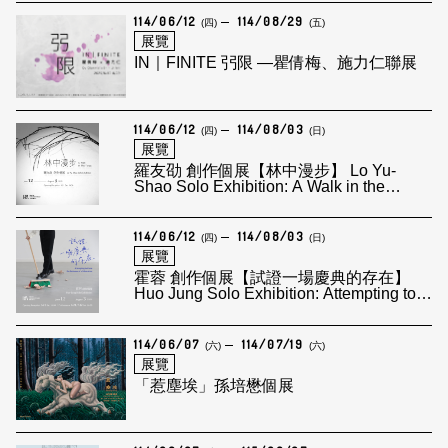
114/06/12
114/08/29
(四)
(五)
展覽
IN｜FINITE 弜限 —瞿倩梅、施力仁聯展
114/06/12
114/08/03
(四)
(日)
展覽
羅友劭 創作個展【林中漫步】 Lo Yu-
Shao Solo Exhibition: A Walk in the
Forest
114/06/12
114/08/03
(四)
(日)
展覽
霍蓉 創作個展【試證一場慶典的存在】
Huo Jung Solo Exhibition: Attempting to
Prove the Existence of a Celebration
114/06/07
114/07/19
(六)
(六)
展覽
「惹塵埃」孫培懋個展