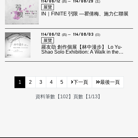
114/06/12
114/08/29
(四)
(五)
展覽
IN｜FINITE 弜限 —瞿倩梅、施力仁聯展
114/06/12
114/08/03
(四)
(日)
展覽
羅友劭 創作個展【林中漫步】 Lo Yu-
Shao Solo Exhibition: A Walk in the
Forest
1
2
3
4
5
下一頁
最後一頁
資料筆數【102】頁數【1/13】