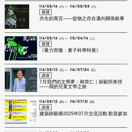
114/06/14
114/08/09
(六)
(六)
展覽
共生的寓言——從物之存在邁向關係敘事
114/06/14
115/04/14
(六)
(二)
展覽
《量力而微：量子科學特展》
114/06/13
114/07/04
(五)
(五)
講座
7月我們的文學夢：林世仁｜卻顧所來徑
——我的兒童文學之旅
114/06/12
114/07/31
(四)
(四)
講座
建築師藝廊2025年07月交流活動 歡迎參加