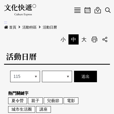
Menu
活動日曆
活動地圖
展
:::
最新公告
首頁
活動特區
活動日曆
電子書
小
中
大
列印
專題特區
活動日曆
活動特區
本期專題
關於我們
歷史專題
活動列表
我要刊登
活動日曆
常見問答
熱門關鍵字
地圖搜尋
關於我們
會員基本資料
夏令營
親子
兒藝節
電影
網站導覽
English
城市生活圈
講座
刊物索取地點
刊登活動