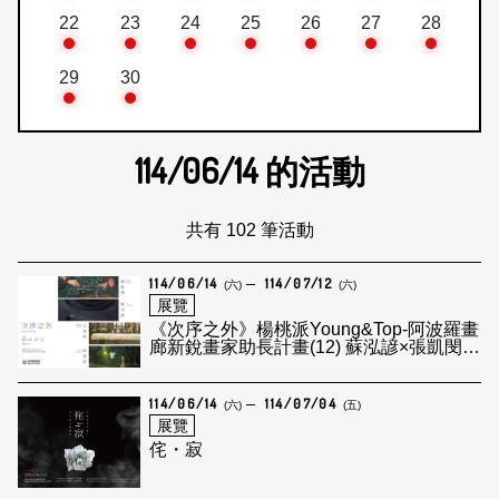
22
23
24
25
26
27
28
29
30
114/06/14
的活動
共有 102 筆活動
114/06/14
114/07/12
(六)
(六)
展覽
《次序之外》楊桃派Young&Top-阿波羅畫
廊新銳畫家助長計畫(12) 蘇泓諺×張凱閔×
林禹良×江為彬
114/06/14
114/07/04
(六)
(五)
展覽
侘・寂