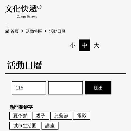
Menu
活動日曆
活動地圖
展
:::
最新公告
首頁
活動特區
活動日曆
電子書
小
中
大
列印
專題特區
活動日曆
活動特區
本期專題
關於我們
歷史專題
活動列表
我要刊登
活動日曆
常見問答
熱門關鍵字
地圖搜尋
關於我們
會員基本資料
夏令營
親子
兒藝節
電影
網站導覽
English
城市生活圈
講座
刊物索取地點
刊登活動