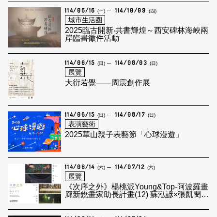
114/06/16
114/10/09
(一)
(四)
城市生活圈
2025臨古開新‧共書輝煌～西安碑林海峽兩
岸臨書徵件活動
114/06/15
114/08/03
(日)
(日)
展覽
大衍若覺——周宸創作展
114/06/15
114/08/17
(日)
(日)
表演藝術
2025華山親子表藝節「心球漫遊」
114/06/14
114/07/12
(六)
(六)
展覽
《次序之外》楊桃派Young&Top-阿波羅畫
廊新銳畫家助長計畫(12) 蘇泓諺×張凱閔×
林禹良×江為彬