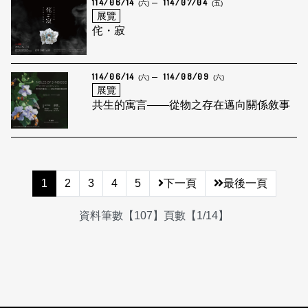
114/06/14
114/07/04
(六)
(五)
展覽
侘・寂
114/06/14
114/08/09
(六)
(六)
展覽
共生的寓言——從物之存在邁向關係敘事
1
2
3
4
5
下一頁
最後一頁
資料筆數【107】頁數【1/14】