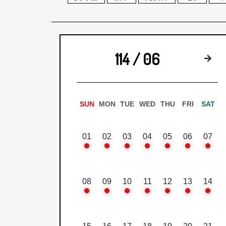
114 / 06
下
SUN
MON
TUE
WED
THU
FRI
SAT
01
02
03
04
05
06
07
08
09
10
11
12
13
14