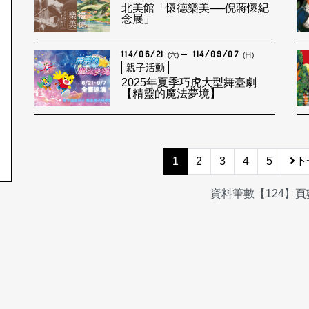
北美館「懷德樂美──倪蔣懷紀
念展」
114/06/21
114/09/07
(六)
(日)
親子活動
2025年夏季巧虎大型舞臺劇
【精靈的魔法夢境】
1
2
3
4
5
下
資料筆數【124】頁數