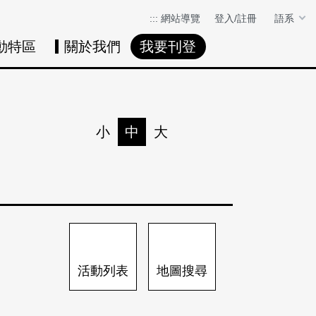
:::
網站導覽
登入/註冊
語系
動特區
關於我們
我要刊登
活動日曆
活動地圖
展
小
中
大
列印
分享
活動列表
地圖搜尋