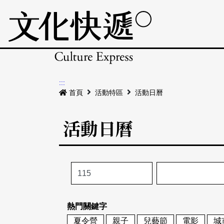
:::
首頁
活動特區
活動日曆
活動日曆
熱門關鍵字
夏令營
親子
兒藝節
電影
城