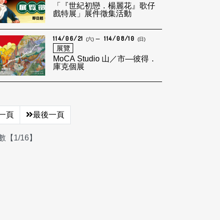
「『世紀初戀．楊麗花』歌仔
戲特展」展件徵集活動
114/06/21
114/08/10
(六)
(日)
展覽
MoCA Studio 山／市—彼得．
庫克個展
一頁
最後一頁
【1/16】