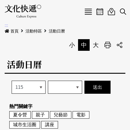
Menu
活動日曆
活動地圖
展
:::
最新公告
首頁
活動特區
活動日曆
電子書
小
中
大
列印
專題特區
活動日曆
活動特區
本期專題
關於我們
歷史專題
活動列表
我要刊登
活動日曆
常見問答
熱門關鍵字
地圖搜尋
關於我們
會員基本資料
夏令營
親子
兒藝節
電影
網站導覽
English
城市生活圈
講座
刊物索取地點
刊登活動