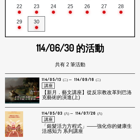
22
23
24
25
26
27
28
29
30
114/06/30
的活動
共有 2 筆活動
114/05/13
114/09/16
(二)
(二)
講座
【新月．藝文講座】從反宗教改革到巴洛
克藝術的演進(上)
114/05/03
114/07/26
(六)
(六)
講座
「銀髮活力方程式」——強化你的健康生
活感知力 系列講座