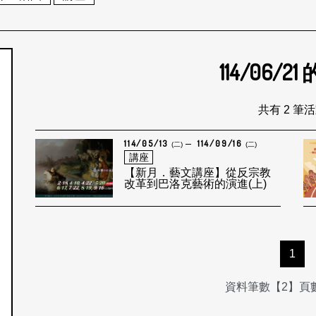
114/06/21
個月
共有 2 筆
114/05/13
114/09/16
(二)
(二)
講座
【新月．藝文講座】從反宗教
改革到巴洛克藝術的演進(上)
1
資料筆數【2】頁數