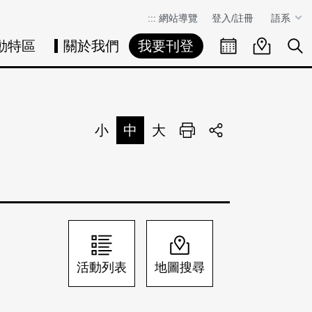
:::
網站導覽
登入/註冊
語系
動特區
關於我們
我要刊登
活動日曆
活動地圖
展
小
中
大
列印
分享
活動列表
地圖搜尋