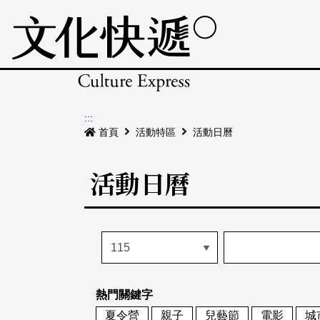
:::
首頁
活動特區
活動日曆
活動日曆
熱門關鍵字
夏令營
親子
兒藝節
電影
城