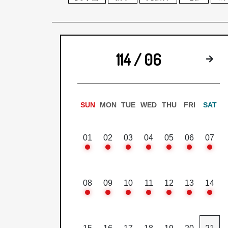
114 / 06
下
SUN
MON
TUE
WED
THU
FRI
SAT
01
02
03
04
05
06
07
08
09
10
11
12
13
14