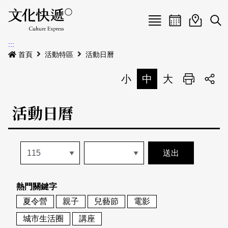
Menu
活動日曆
活動地圖
展
:::
最新公告
首頁
活動特區
活動日曆
電子書
小
中
大
列印
專題特區
活動日曆
活動特區
本期專題
關於我們
歷史專題
活動列表
我要刊登
活動日曆
常見問答
熱門關鍵字
地圖搜尋
關於我們
會員基本資料
夏令營
親子
兒藝節
電影
網站導覽
English
城市生活圈
講座
刊物索取地點
刊登活動